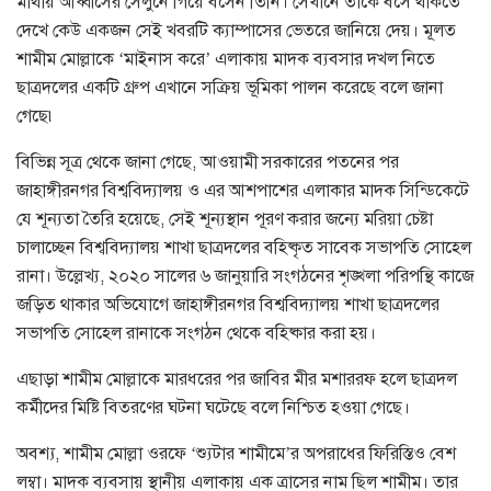
মাথায় আব্বাসের সেলুনে গিয়ে বসেন তিনি। সেখানে তাকে বসে থাকতে
দেখে কেউ একজন সেই খবরটি ক্যাম্পাসের ভেতরে জানিয়ে দেয়। মূলত
শামীম মোল্লাকে ‘মাইনাস করে’ এলাকায় মাদক ব্যবসার দখল নিতে
ছাত্রদলের একটি গ্রুপ এখানে সক্রিয় ভূমিকা পালন করেছে বলে জানা
গেছে৷
বিভিন্ন সূত্র থেকে জানা গেছে, আওয়ামী সরকারের পতনের পর
জাহাঙ্গীরনগর বিশ্ববিদ্যালয় ও এর আশপাশের এলাকার মাদক সিন্ডিকেটে
যে শূন্যতা তৈরি হয়েছে, সেই শূন্যস্থান পূরণ করার জন্যে মরিয়া চেষ্টা
চালাচ্ছেন বিশ্ববিদ্যালয় শাখা ছাত্রদলের বহিষ্কৃত সাবেক সভাপতি সোহেল
রানা। উল্লেখ্য, ২০২০ সালের ৬ জানুয়ারি সংগঠনের শৃঙ্খলা পরিপন্থি কাজে
জড়িত থাকার অভিযোগে জাহাঙ্গীরনগর বিশ্ববিদ্যালয় শাখা ছাত্রদলের
সভাপতি সোহেল রানাকে সংগঠন থেকে বহিষ্কার করা হয়।
এছাড়া শামীম মোল্লাকে মারধরের পর জাবির মীর মশাররফ হলে ছাত্রদল
কর্মীদের মিষ্টি বিতরণের ঘটনা ঘটেছে বলে নিশ্চিত হওয়া গেছে।
অবশ্য, শামীম মোল্লা ওরফে ‘শ্যুটার শামীমে’র অপরাধের ফিরিস্তিও বেশ
লম্বা। মাদক ব্যবসায় স্থানীয় এলাকায় এক ত্রাসের নাম ছিল শামীম। তার