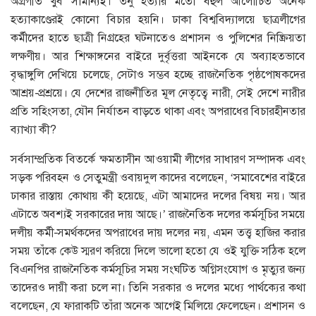
অগ্রগতি খুব সামান্যই। তনু হত্যার মতো বহুল আলোচিত অনেক
হত্যাকাণ্ডেরই কোনো বিচার হয়নি। ঢাকা বিশ্ববিদ্যালয়ে ছাত্রলীগের
কর্মীদের হাতে ছাত্রী নিগ্রহের ঘটনাতেও প্রশাসন ও পুলিশের নিষ্ক্রিয়তা
লক্ষণীয়। আর শিক্ষাঙ্গনের বাইরে দুর্বৃত্তরা আইনকে যে অব্যাহতভাবে
বৃদ্ধাঙ্গুলি দেখিয়ে চলেছে, সেটাও সম্ভব হচ্ছে রাজনৈতিক পৃষ্ঠপোষকদের
আশ্রয়-প্রশ্রয়ে। যে দেশের রাজনীতির মূল নেতৃত্বে নারী, সেই দেশে নারীর
প্রতি সহিংসতা, যৌন নির্যাতন বাড়তে থাকা এবং অপরাধের বিচারহীনতার
ব্যাখ্যা কী?
সর্বসাম্প্রতিক বিতর্কে ক্ষমতাসীন আওয়ামী লীগের সাধারণ সম্পাদক এবং
সড়ক পরিবহন ও সেতুমন্ত্রী ওবায়দুল কাদের বলেছেন, ‘সমাবেশের বাইরে
ঢাকার রাস্তায় কোথায় কী হয়েছে, এটা আমাদের দলের বিষয় নয়। আর
এটাতে অবশ্যই সরকারের দায় আছে।’ রাজনৈতিক দলের কর্মসূচির সময়ে
দলীয় কর্মী-সমর্থকদের অপরাধের দায় দলের নয়, এমন তত্ত্ব হাজির করার
সময় তাঁকে কেউ স্মরণ করিয়ে দিলে ভালো হতো যে ওই যুক্তি সঠিক হলে
বিএনপির রাজনৈতিক কর্মসূচির সময় সংঘটিত অগ্নিসংযোগ ও মৃত্যুর জন্য
তাদেরও দায়ী করা চলে না। তিনি সরকার ও দলের মধ্যে পার্থক্যের কথা
বলেছেন, যে ফারাকটি তাঁরা অনেক আগেই মিলিয়ে ফেলেছেন। প্রশাসন ও