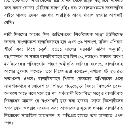
চিত্র হচ্ছে এটি। সারা দেশের চিত্র যে এর থেকে উন্নত কিছু হবে, এমনটি
মনে করার কোনো যৌক্তিক কারণ নেই। বরং সংবাদমাধ্যমের নজরদারির
বাইরে থাকায় সেসব জায়গার পরিস্থিতি আরও খারাপ হওয়ার আশঙ্কাই
বেশি।
নারী দিবসের আগের দিন জাতিসংঘের শিশুবিষয়ক সংস্থা ইউনিসেফ
জানাল, বাংলাদেশে বাল্যবিবাহের হার এখন ৫৯ শতাংশ, দক্ষিণ এশিয়ায়
শীর্ষে এবং বিশ্বে চতুর্থ। ২০১১ সালের সরকারি জরিপ অনুযায়ী,
বাংলাদেশে সে সময়ে বাল্যবিবাহের হার ছিল ৫২ শতাংশ। সরকার অবশ্য
ইউনিসেফের পরিসংখ্যান গ্রহণে অস্বীকৃতি জানিয়ে বলেছে, বাল্যবিবাহ
আগের তুলনায় কমেছে। তবে বিশেষজ্ঞরা বলেছেন, এখনো এই হার ৫০
শতাংশের ওপরে। বাল্যবিবাহের শিকার মেয়েদের অধিকারের প্রশ্নে
সামগ্রিকভাবে বাংলাদেশ যে পিছিয়ে পড়েছে, সে বিষয়ে বিতর্কের তেমন
অবকাশ আছে বলে মনে হয় না। সর্বব্যাপী বিরোধিতা সত্ত্বেও বাল্যবিবাহ
নিরোধের আইনে যে সংশোধনী যুক্ত করা হয়েছে, তাতে কিশোরীদের
ওপর যৌন অপরাধ সংঘটন এবং আপসরফার সুযোগ থাকায় বাল্যবিবাহ
নিরোধের সামাজিক আন্দোলন যে ক্ষতিগ্রস্ত হয়েছে তার আলামত এখন
স্পষ্ট।