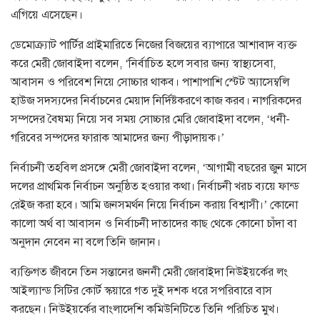
এগিয়ে এসেছেন।
ডেমোক্র্যাট পার্টির প্রাইমারিতে নিজের বিজয়ের ব্যাপারে আশাবাদ ব্যক্ত
করে মেরী জোবাইদা বলেন, ‘নির্বাচিত হলে সবার জন্য স্বাস্থ্যসেবা,
আবাসন ও পরিবেশ নিয়ে সোচ্চার থাকব। পাশাপাশি স্টেট অ্যাসেম্বলি
হাউজ সদস্যদের নির্বাচনের মেয়াদ নির্দিষ্টকরণে কাজ করব। নাগরিকদের
সম্পদের বৈষম্য নিয়ে সব সময় সোচ্চার মেরি জোবাইদা বলেন, ‘ধনী-
গরিবের সম্পদের ফারাক আমাদের জন্য পীড়াদায়ক।’
নির্বাচনী তহবিল প্রসঙ্গে মেরী জোবাইদা বলেন, ‘আগামী বছরের জুন মাসে
দলের প্রাথমিক নির্বাচন অনুষ্ঠিত হওয়ার কথা। নির্বাচনী খরচ ব্যয়ে ফান্ড
রেইজ করা হবে। আমি জনসমর্থন নিয়ে নির্বাচন করায় বিশ্বাসী।’ কোনো
কালো অর্থ বা আবাসন ও নির্বাচনী দাতাদের কাছ থেকে কোনো চাঁদা বা
অনুদান নেবেন না বলে তিনি জানান।
ব্যক্তিগত জীবনে তিন সন্তানের জননী মেরী জোবাইদা নিউইয়র্কের লং
আইল্যান্ড সিটির কোর্ট স্কয়ারে গত দুই দশক ধরে সপরিবারে বাস
করছেন। নিউইয়র্কের বাংলাদেশি কমিউনিটিতে তিনি পরিচিত মুখ।