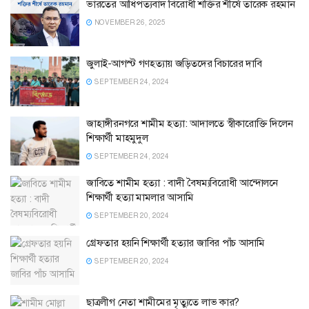
ভারতের আধিপত্যবাদ বিরোধী শক্তির শীর্ষে তারেক রহমান
NOVEMBER 26, 2025
জুলাই-আগস্ট গণহত্যায় জড়িতদের বিচারের দাবি
SEPTEMBER 24, 2024
জাহাঙ্গীরনগরে শামীম হত্যা: আদালতে স্বীকারোক্তি দিলেন
শিক্ষার্থী মাহমুদুল
SEPTEMBER 24, 2024
জাবিতে শামীম হত্যা : বাদী বৈষম্যবিরোধী আন্দোলনে
শিক্ষার্থী হত্যা মামলার আসামি
SEPTEMBER 20, 2024
গ্রেফতার হয়নি শিক্ষার্থী হত্যার জাবির পাঁচ আসামি
SEPTEMBER 20, 2024
ছাত্রলীগ নেতা শামীমের মৃত্যুতে লাভ কার?